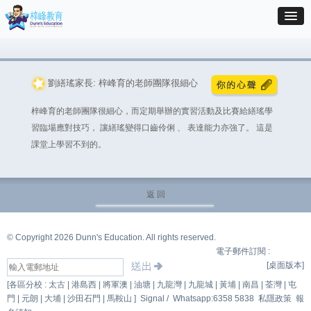
劉繕瑤家長: 梓峰育的老師團隊很細心
梓峰育的老師團隊很細心，而定期舉辦的實習活動及比賽給繕瑤學
習臨場應對技巧， 讓繕瑤變得口齒伶俐 、 表達能力亦強了。 這是
課堂上學習不到的。
返 回
© Copyright 2026 Dunn's Education. All rights reserved.
電子郵件訂閱 :
[桌面版本]
[各區分校 : 太古 | 港島西 | 將軍澳 | 油塘 | 九龍灣 | 九龍城 | 黃埔 | 南昌 | 荃灣 | 屯
門 | 元朗 | 大埔 | 沙田石門 | 馬鞍山 ]
Signal /
Whatsapp:6358 5838
私隱政策
報