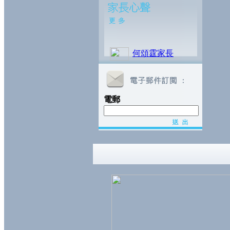
何頌霆家長
電郵