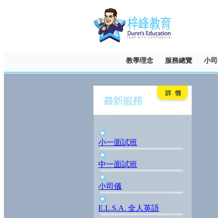
教學理念
服務總覽
小司
小一面試班
中一面試班
小司儀
E.L.S.A. 全人英語