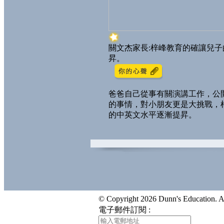
關文杰家長:梓峰教育的確讓兒
昇。
爸爸自己從事有關演講工作，公
的事情，對小朋友更是大挑戰，
的中英文水平逐漸提昇。
© Copyright 2026 Dunn's Education. All
電子郵件訂閱 :